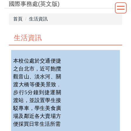
國際事務處(英文版)
跳
到
主
首頁
生活資訊
要
內
生活資訊
容
區
本校位處於交通便捷
之台北市
，
近可飽攬
觀音山、淡水河、關
渡大橋等優美景致
，
步行5分鐘到捷運關
渡站，並設置學生接
駁專車
，
學生美食廣
場及鄰近各大賣場方
便採買日常生活所需