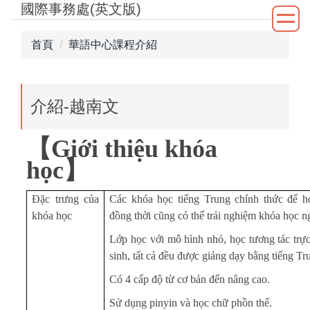
國際事務處(英文版)
跳
到
主
首頁
華語中心課程介紹
要
內
容
介紹-越南文
區
【
Giới thiệu khóa
học
】
Đặc trưng của
Các khóa học tiếng Trung chính thức để h
khóa học
đồng thời cũng có thể trải nghiệm khóa học n
Lớp học với mô hình nhỏ, học tương tác trực
sinh, tất cả đều được giảng dạy bằng tiếng Tr
Có 4 cấp độ từ cơ bản đến nâng cao.
Sử dụng pinyin và học chữ phồn thể.