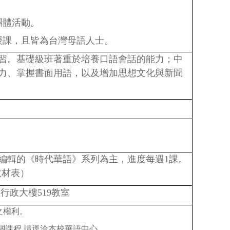
。
團體活動。
授課，且皆為台灣母語人士。
習。基礎級班著重於培養口語會話的能力；中
力、掌握書面用語，以及增加思想文化與新聞
編輯的《時代華語》系列為主，進度每週1
課。
教材表）
行政大樓519
教室
之權利。
關課程,請逕洽本校華語中心
。