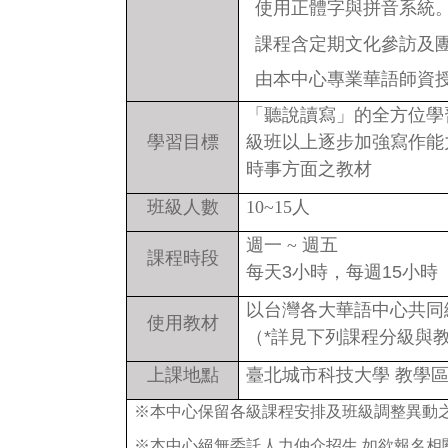
使用正體字與拼音系統
課程含定期文化參訪及
由本中心專業華語師資
「聽說讀寫」的全方位學
學習目標
級班以上逐步加強寫作能
時事方面之教材
班級人數
10~15
人
週一 ~
週五
課程時段
每天3小時，每週15小時
以台灣各大華語中心共同
使用教材
（*詳見下列課程分級與
上課地點
臺北城市科技大學 教學區
※
本中心保留各級課程安排及班級調整異動
※本中心絕無委託人力仲介招生,如欲報名相