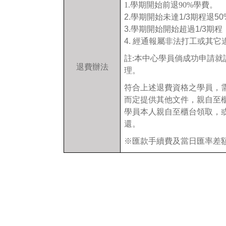
1.學期開始前退90%
學費。
2.學期開始未達1/3
期程退50
3.
學期開始開始超過1/3期
4. 經通報屬非法打工或其
註:本中心學員倘成功申請就
退費辦法
理。
符合上述退費資格之學員，
而定提供其他文件，親自至
學員本人親自至櫃台領取，
還。
※匯款手續費及當日匯率差