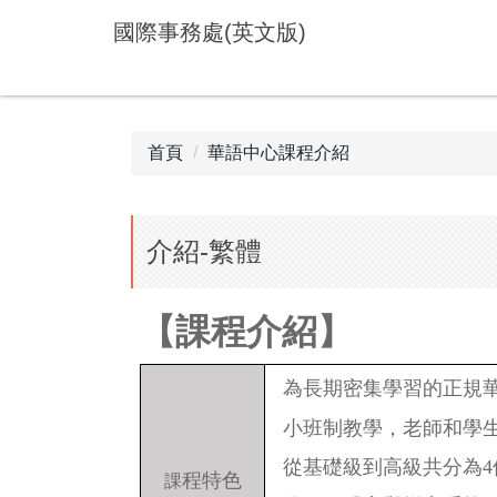
跳
國際事務處(英文版)
到
主
要
內
容
首頁
華語中心課程介紹
區
介紹-繁體
【課程介紹】
為長期密集學習的正規
小班制教學，老師和學
從基礎級到高級共分為4
程特色
課