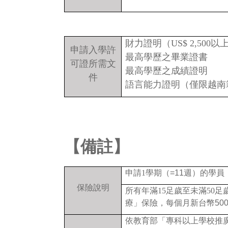
財力證明（US$ 2,500
以
申請入學許
最高學歷之畢業證書
可證所需文
最高學歷之成績證明
件
語言能力證明（僅限越南
【備註】
申請1
學期（=11週）的學
保險說明
所有年滿15
足歲至未滿50
足
療」保險，每個月新台幣50
依教育部「專科以上學校推