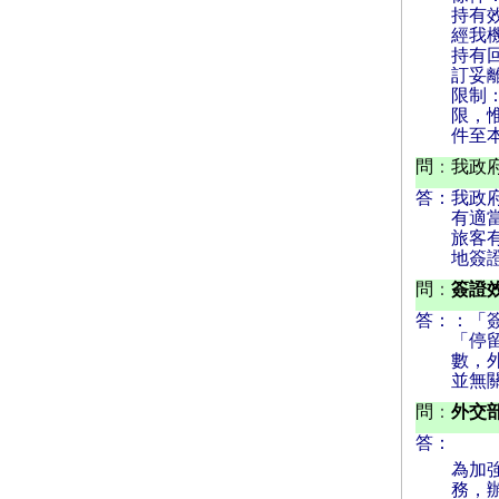
持有
經我
持有
訂妥
限制
限，
件至
問
：
我政
答：
我政
有適
旅客
地簽
問
：
簽證
答：
：「簽
「停留
數，
並無
問
：
外交
答：
為加
務，