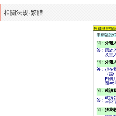
相關法規-繁體
外國護照簽
申辦簽證Q
問
：
外籍
答：
應於
及重
問
：
外籍
答：
須在
（該
四個
間生
問
：
就讀
就讀
答：
生證
問
：
獲我