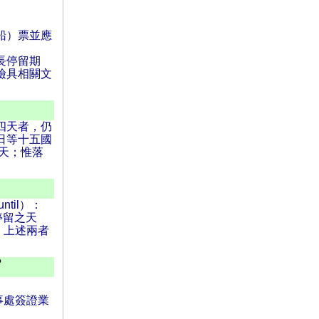
船）票並應
長停留期
檢具相關文
四天者，仍
日等十五國
天；惟落
til）：
華停留之天
，上述兩者
？
事處簽證業