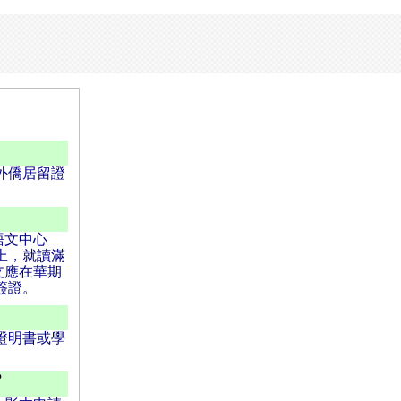
外僑居留證
語文中心
上，就讀滿
支應在華期
簽證。
證明書或學
？