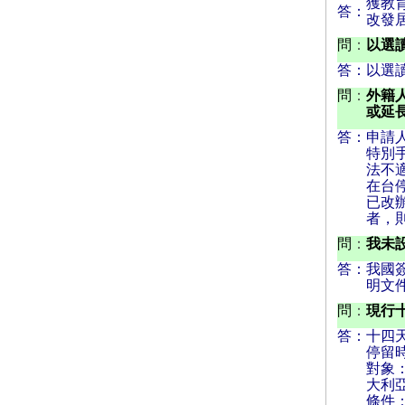
獲教
答：
改發
問
：
以選
答：
以選
問
：
外籍
或延
答：
申請
特別
法不
在台
已改
者，
問
：
我未
答：
我國
明文
問
：
現行
答：
十四
停留
對象
大利
條件