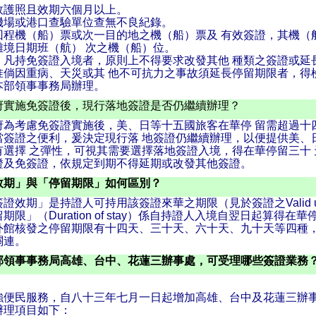
效護照且效期六個月以上。
機場或港口查驗單位查無不良紀錄。
回程機（船）票或次一目的地之機（船）票及 有效簽證，其機（
離境日期班（航） 次之機（船）位。
：凡持免簽證入境者，原則上不得要求改發其他 種類之簽證或延
惟倘因重病、天災或其 他不可抗力之事故須延長停留期限者，得
本部領事事務局辦理。
府實施免簽證後，現行落地簽證是否仍繼續辦理？
府為考慮免簽證實施後，美、日等十五國旅客在華停 留需超過十
當簽證之便利，爰決定現行落 地簽證仍繼續辦理，以便提供美、
有選擇 之彈性，可視其需要選擇落地簽證入境，得在華停留三十 
證及免簽證，依規定到期不得延期或改發其他簽證。
效期」與「停留期限」如何區別？
證效期」是持證人可持用該簽證來華之期限（見於簽證之Valid un
期限」（Duration of stay）係自持證人入境自翌日起算得在
外館核發之停留期限有十四天、三十天、六十天、九十天等四種
關連。
部領事事務局高雄、台中、花蓮三辦事處，可受理哪些簽證業務
強便民服務，自八十三年七月一日起增加高雄、台中及花蓮三辦
辦理項目如下：