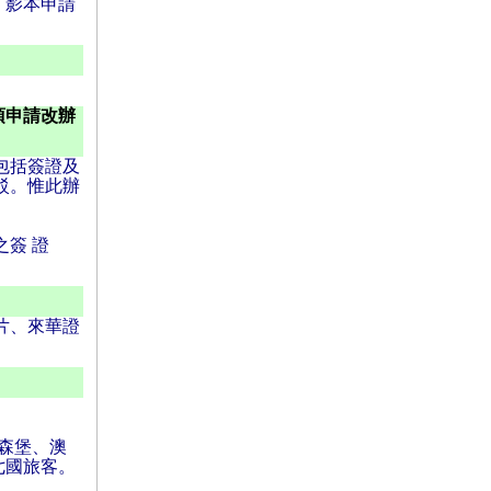
、影本申請
須申請改辦
包括簽證及
駁。惟此辦
簽 證
片、來華證
森堡、澳
七國旅客。