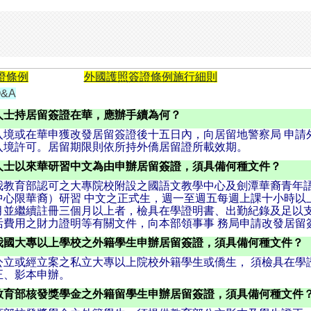
證條例
外國護照簽證條例施行細則
&A
人士持居留簽證在華，應辦手續為何？
入境或在華申獲改發居留簽證後十五日內，向居留地警察局 申請
入境許可。居留期限則依所持外僑居留證所載效期。
人士以來華研習中文為由申辦居留簽證，須具備何種文件？
我教育部認可之大專院校附設之國語文教學中心及劍潭華裔青年
中心限華裔）研習 中文之正式生，週一至週五每週上課十小時以
月並繼續註冊三個月以上者，檢具在學證明書、出勤紀錄及足以
活費用之財力證明等有關文件，向本部領事事 務局申請改發居留
我國大專以上學校之外籍學生申辦居留簽證，須具備何種文件？
公立或經立案之私立大專以上院校外籍學生或僑生， 須檢具在學
正、影本申辦。
教育部核發獎學金之外籍留學生申辦居留簽證，須具備何種文件