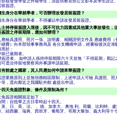
育部核發獎學金之外籍學生，須提供教育部公文影本及學生證正
居留簽證。
讀生身分在華就學者，可否辦理改發居留簽證？
讀生身分在華就學者，不得據以申請改發居留簽證。
人士持停留簽證入境後，因不可抗力因素或其他重大事故發生，
長簽證之停留期限，應如何辦理？
人應檢具護照、照片一張、說明書、相關證明文件及 應繳費用（
手續費）向本部領事事務局及 各分支機構申請，經審核後決定准
適用於：
停留已逾期者。
辦簽證者。 如申請人係持停留期限六十天並無「不得延期」戳記之
則可逕洽停留地警察局外事課申請延期。
設有館處之國家，其人民應如何申請來華簽證？
簽證業務原則上並無領務轄區限制，上述申請人可檢 具護照、照
件等，逕向鄰近之我國駐外館 處提出申請。
十四天免簽證對象、條件及限制為何？
天免簽證相關規定如下：
時間：自抵華之次日零時起十四天。
：美、日、英、法、 、德、加拿大、奧地 利、荷蘭、比利時、盧
亞、紐西蘭、瑞典、西班牙、葡萄牙、哥斯大黎加、義大利等十
：